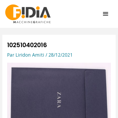
Aller
ME
au
contenu
PRI
102510402016
Par
Liridon Amiti
/
28/12/2021